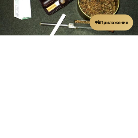
📲
Приложение
Все необходимое – в одном интернет
магазине!
Многие наши постоянные клиенты желают покупать хороший табак
оптом в СПб (Санкт Петербурге) лишь в нашем интернет магазине!
Мы заслужили такой уровень доверия не только потому что
занимаемся опт. продажей высококачественной
сертифицированной продукции и реализуем ее по оптовым ценам.