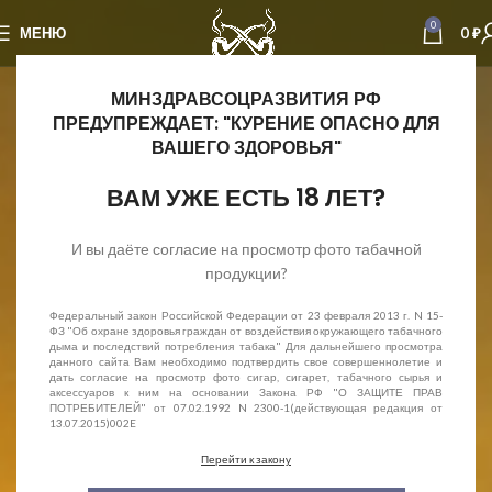
0
МЕНЮ
0
₽
МИНЗДРАВСОЦРАЗВИТИЯ РФ
ПРЕДУПРЕЖДАЕТ: "КУРЕНИЕ ОПАСНО ДЛЯ
ВАШЕГО ЗДОРОВЬЯ"
ВАМ УЖЕ ЕСТЬ 18 ЛЕТ?
И вы даёте согласие на просмотр фото табачной
продукции?
Федеральный закон Российской Федерации от 23 февраля 2013 г. N 15-
ФЗ "Об охране здоровья граждан от воздействия окружающего табачного
дыма и последствий потребления табака" Для дальнейшего просмотра
данного сайта Вам необходимо подтвердить свое совершеннолетие и
дать согласие на просмотр фото сигар, сигарет, табачного сырья и
аксессуаров к ним на основании Закона РФ "О ЗАЩИТЕ ПРАВ
ПОТРЕБИТЕЛЕЙ" от 07.02.1992 N 2300-1(действующая редакция от
13.07.2015)002E
Перейти к закону