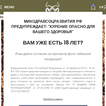
0
МЕНЮ
0
₽
Минимальный вес отправки - 1 кг табака
МИНЗДРАВСОЦРАЗВИТИЯ РФ
ПРЕДУПРЕЖДАЕТ: "КУРЕНИЕ ОПАСНО ДЛЯ
ВАШЕГО ЗДОРОВЬЯ"
ВАМ УЖЕ ЕСТЬ 18 ЛЕТ?
И вы даёте согласие на просмотр фото табачной
продукции?
Федеральный закон Российской Федерации от 23 февраля 2013 г. N 15-
ФЗ "Об охране здоровья граждан от воздействия окружающего табачного
дыма и последствий потребления табака" Для дальнейшего просмотра
данного сайта Вам необходимо подтвердить свое совершеннолетие и
дать согласие на просмотр фото сигар, сигарет, табачного сырья и
аксессуаров к ним на основании Закона РФ "О ЗАЩИТЕ ПРАВ
ПОТРЕБИТЕЛЕЙ" от 07.02.1992 N 2300-1(действующая редакция от
13.07.2015)002E
Перейти к закону