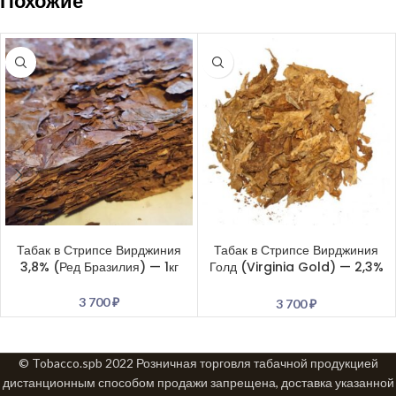
Похожие
В КОРЗИНУ
В КОРЗИНУ
Табак в Стрипсе Вирджиния
Табак в Стрипсе Вирджиния
3,8% (Ред Бразилия) — 1кг
Голд (Virginia Gold) — 2,3%
— 1кг
3 700
₽
3 700
₽
© Tobacco.spb 2022 Розничная торговля табачной продукцией
дистанционным способом продажи запрещена, доставка указанной