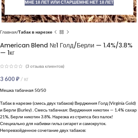
МНЕ 18 ЛЕТ ИЛИ СТАРШЕ
МНЕ НЕТ 18 ЛЕТ
Главная
Табак в нарезке
American Blend №1 Голд/Берли — 1.4%/3.8%
— 1кг
(
3
отзыва клиентов)
3 600
₽
кг
Мешка табачная 50/50
Табак в нарезке (смесь двух табаков) Вирджиния Голд (Virginia Gold)
и Берли (Burley) . Смесь табачная: Вирджиния никотин — 1.4% сахар
21%, Берли никотин 3.8%. Нарезка из стрипса без палок!
Специально для набивки гильз сигарет и самокруток.
Непревзойденное сочетание двух табаков: