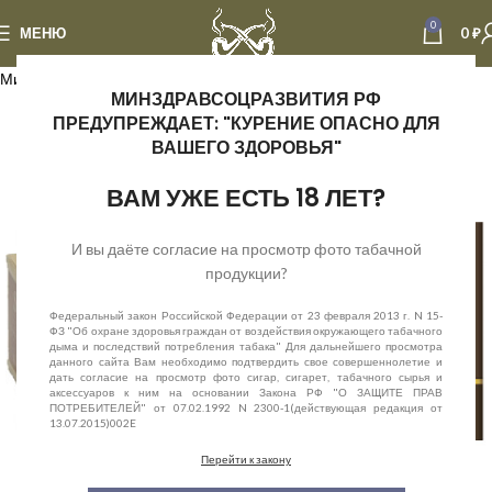
0
МЕНЮ
0
₽
Минимальный вес отправки - 1 кг табака
МИНЗДРАВСОЦРАЗВИТИЯ РФ
ПРЕДУПРЕЖДАЕТ: "КУРЕНИЕ ОПАСНО ДЛЯ
ВАШЕГО ЗДОРОВЬЯ"
ВАМ УЖЕ ЕСТЬ 18 ЛЕТ?
И вы даёте согласие на просмотр фото табачной
продукции?
Федеральный закон Российской Федерации от 23 февраля 2013 г. N 15-
ФЗ "Об охране здоровья граждан от воздействия окружающего табачного
дыма и последствий потребления табака" Для дальнейшего просмотра
данного сайта Вам необходимо подтвердить свое совершеннолетие и
дать согласие на просмотр фото сигар, сигарет, табачного сырья и
аксессуаров к ним на основании Закона РФ "О ЗАЩИТЕ ПРАВ
ПОТРЕБИТЕЛЕЙ" от 07.02.1992 N 2300-1(действующая редакция от
13.07.2015)002E
Перейти к закону